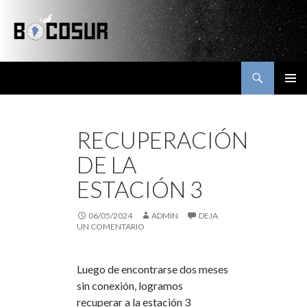
Buscar
Bocosur
SALTAR
MENÚ
AL
PRINCI
CONTENIDO
RECUPERACIÓN
DE LA
ESTACIÓN 3
06/05/2024
ADMIN
DEJA
UN COMENTARIO
Luego de encontrarse dos meses
sin conexión, logramos
recuperar a la estación 3