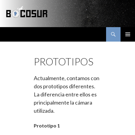
Buscar
Bocosur
SALTAR
MENÚ
AL
PRINCI
CONTENIDO
PROTOTIPOS
Actualmente, contamos con
dos prototipos diferentes.
La diferencia entre ellos es
principalmente la cámara
utilizada.
Prototipo 1