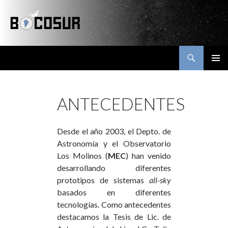
Buscar
Bocosur
SALTAR
MENÚ
AL
PRINCI
CONTENIDO
ANTECEDENTES
Desde el año 2003, el Depto. de
Astronomía y el Observatorio
Los Molinos (
MEC
) han venido
desarrollando diferentes
prototipos de sistemas
all-sky
basados en diferentes
tecnologías. Como antecedentes
destacamos la Tesis de Lic. de