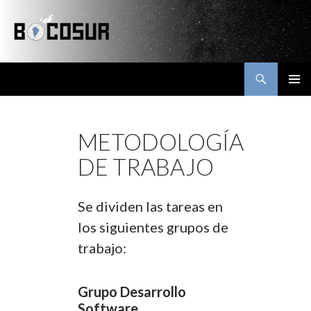
Buscar
Bocosur
SALTAR
MENÚ
AL
PRINCI
CONTENIDO
METODOLOGÍA
DE TRABAJO
Se dividen las tareas en
los siguientes grupos de
trabajo:
Grupo Desarrollo
Software