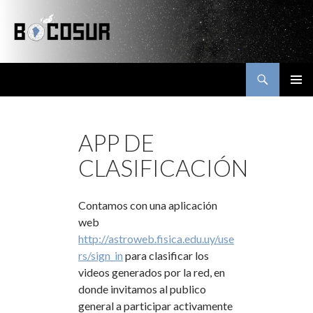
Buscar
Bocosur
SALTAR
MENÚ
AL
PRINCI
CONTENIDO
APP DE
CLASIFICACIÓN
Contamos con una aplicación
web
http://astroweb.fisica.edu.uy/use
rs/sign_in
para clasificar los
videos generados por la red, en
donde invitamos al publico
general a participar activamente