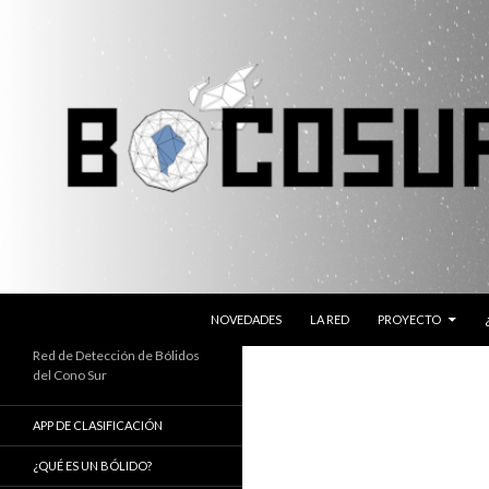
SALTAR AL CONTENIDO
Buscar
Bocosur
NOVEDADES
LA RED
PROYECTO
Red de Detección de Bólidos
del Cono Sur
APP DE CLASIFICACIÓN
¿QUÉ ES UN BÓLIDO?