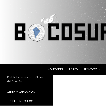
SALTAR AL CONTENIDO
Buscar
Bocosur
NOVEDADES
LA RED
PROYECTO
Red de Detección de Bólidos
del Cono Sur
APP DE CLASIFICACIÓN
¿QUÉ ES UN BÓLIDO?