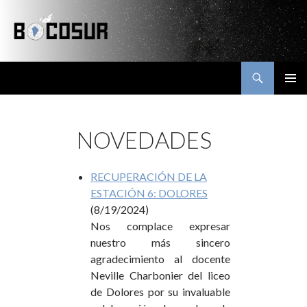
Buscar
Bocosur
SALTAR
MENÚ
AL
PRINCI
CONTENIDO
NOVEDADES
RECUPERACIÓN DE LA
ESTACIÓN 6: DOLORES
(8/19/2024)
Nos complace expresar
nuestro más sincero
agradecimiento al docente
Neville Charbonier del liceo
de Dolores por su invaluable