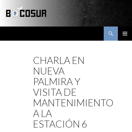
Buscar
Bocosur
SALTAR
MENÚ
AL
PRINCI
CONTENIDO
CHARLA EN
NUEVA
PALMIRA Y
VISITA DE
MANTENIMIENTO
A LA
ESTACIÓN 6